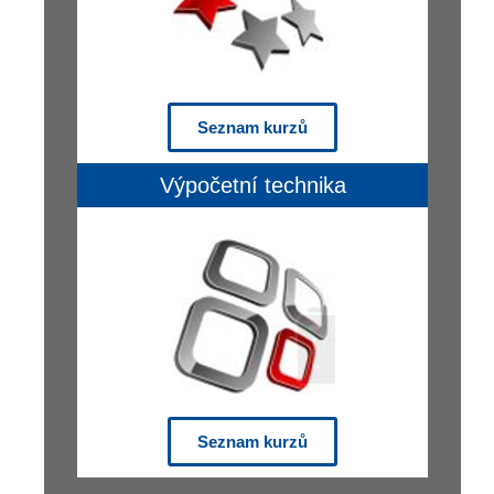
Seznam kurzů
Výpočetní technika
Seznam kurzů