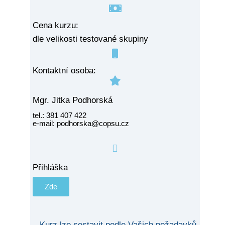
Cena kurzu:
dle velikosti testované skupiny
Kontaktní osoba:
Mgr. Jitka Podhorská
tel.: 381 407 422
e-mail: podhorska@copsu.cz
Přihláška
Zde
Kurz lze sestavit podle Vašich požadavků