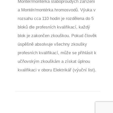
Montér/montérka slaboproudých zařízení
a Montér/montérka hromosvodů. Výuka v
rozsahu cca 110 hodin je rozdělena do 5
bloků dle profesních kvalifikací, každý
blok je zakončen zkouškou. Pokud člověk
úspěšně absolvuje všechny zkoušky
profesních kvalifikací, může se přihlásit k
učňovským zkouškám a získat úplnou
kvalifikaci v oboru Elektrikář (výuční list).