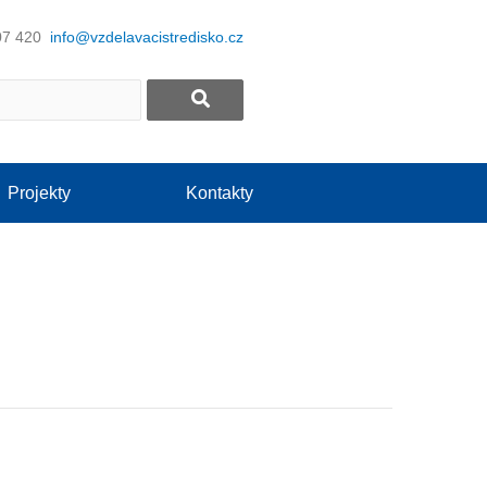
07 420
info@vzdelavacistredisko.cz
Projekty
Kontakty