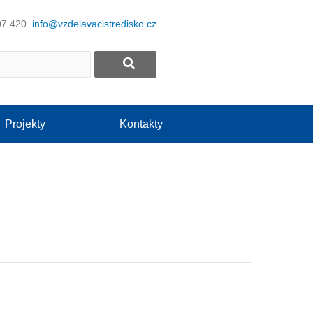
07 420
info@vzdelavacistredisko.cz
Projekty
Kontakty