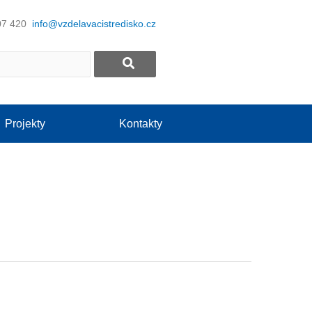
07 420
info@vzdelavacistredisko.cz
Projekty
Kontakty