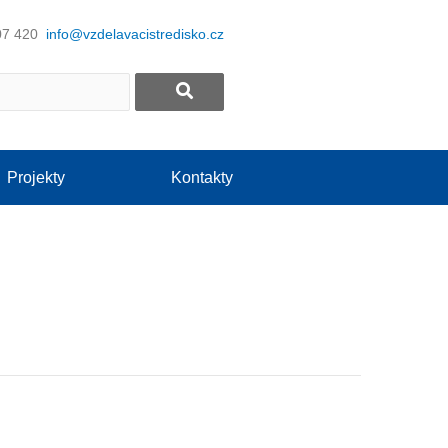
07 420
info@vzdelavacistredisko.cz
Projekty
Kontakty