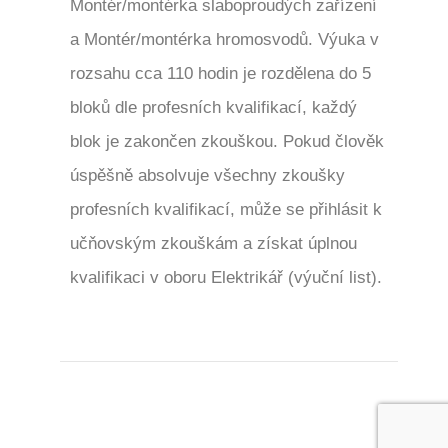
Montér/montérka slaboproudých zařízení
a Montér/montérka hromosvodů. Výuka v
rozsahu cca 110 hodin je rozdělena do 5
bloků dle profesních kvalifikací, každý
blok je zakončen zkouškou. Pokud člověk
úspěšně absolvuje všechny zkoušky
profesních kvalifikací, může se přihlásit k
učňovským zkouškám a získat úplnou
kvalifikaci v oboru Elektrikář (výuční list).